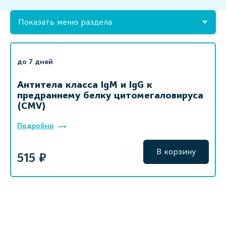
Показать меню раздела
до 7 дней
Антитела класса IgM и IgG к
предраннему белку цитомегаловируса
(CMV)
Подробно
В корзину
515 ₽