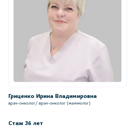
Гриценко Ирина Владимировна
К
врач-онколог/ врач-онколог (маммолог)
в
в
Стаж 36 лет
С