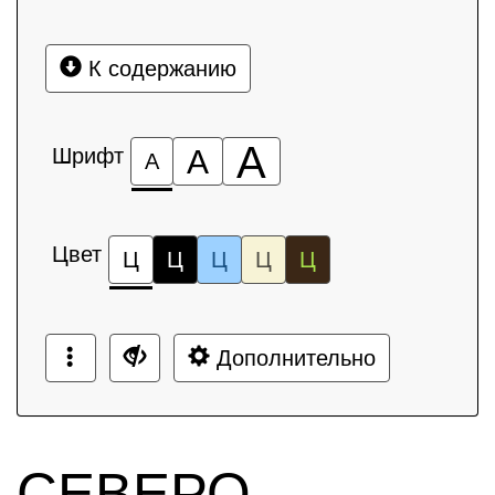
К содержанию
А
Шрифт
А
А
Цвет
Ц
Ц
Ц
Ц
Ц
Дополнительно
СЕВЕРО-