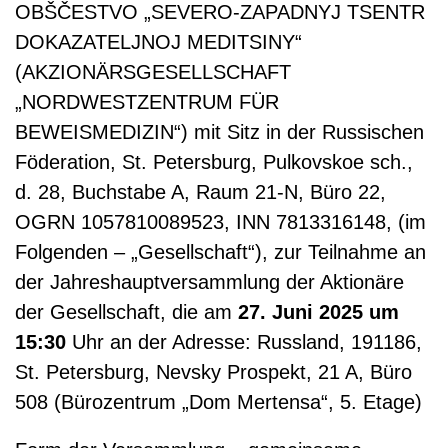
OBŠČESTVO „SEVERO-ZAPADNYJ TSENTR
DOKAZATELJNOJ MEDITSINY“
(AKZIONÄRSGESELLSCHAFT
„NORDWESTZENTRUM FÜR
BEWEISMEDIZIN“) mit Sitz in der Russischen
Föderation, St. Petersburg, Pulkovskoe sch.,
d. 28, Buchstabe A, Raum 21-N, Büro 22,
OGRN 1057810089523, INN 7813316148, (im
Folgenden – „Gesellschaft“), zur Teilnahme an
der Jahreshauptversammlung der Aktionäre
der Gesellschaft, die am
27. Juni 2025 um
15:30
Uhr an der Adresse: Russland, 191186,
St. Petersburg, Nevsky Prospekt, 21 A, Büro
508 (Bürozentrum „Dom Mertensa“, 5. Etage)