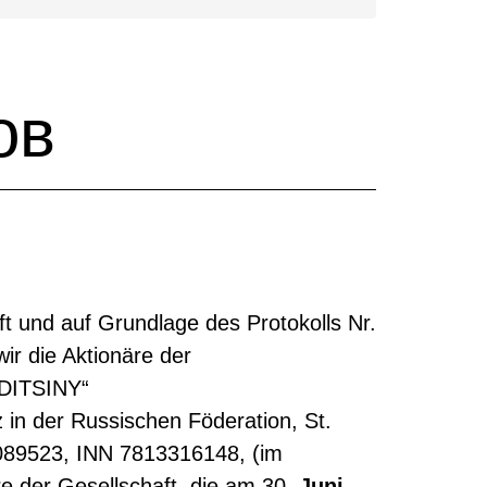
ов
 und auf Grundlage des Protokolls Nr.
ir die Aktionäre der
ITSINY“
er Russischen Föderation, St.
089523, INN 7813316148, (im
e der Gesellschaft, die am 30.
Juni