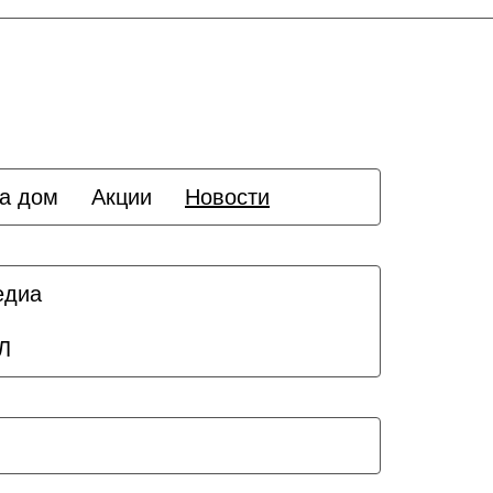
а дом
Акции
Новости
едиа
Л