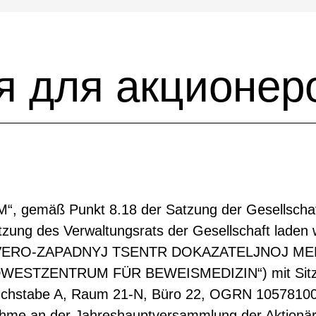
 для акционер
“, gemäß Punkt 8.18 der Satzung der Gesellschaft
ung des Verwaltungsrats der Gesellschaft laden w
ERO-ZAPADNYJ TSENTR DOKAZATELJNOJ MED
ZENTRUM FÜR BEWEISMEDIZIN“) mit Sitz in d
 Buchstabe A, Raum 21-N, Büro 22, OGRN 1057810
nahme an der Jahreshauptversammlung der Aktionär