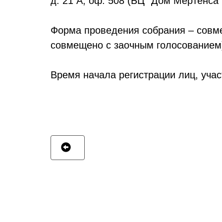
д. 21 А, оф. 508 (БЦ "Дом Мертенса"
Форма проведения собрания – совме
совмещено с заочным голосованием
Время начала регистрации лиц, уча