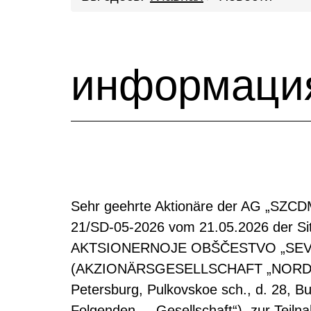
информация
Sehr geehrte Aktionäre der AG „SZCDM
21/SD-05-2026 vom 21.05.2026 der Sitz
AKTSIONERNOJE OBŠČESTVO „SEV
(AKZIONÄRSGESELLSCHAFT „NORDWEST
Petersburg, Pulkovskoe sch., d. 28,
Folgenden – „Gesellschaft“), zur Teil