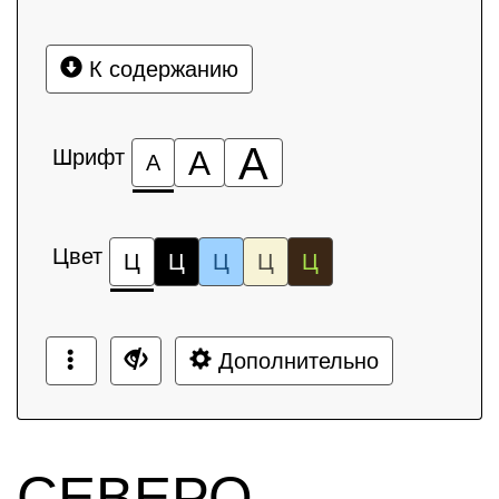
К содержанию
А
Шрифт
А
А
Цвет
Ц
Ц
Ц
Ц
Ц
Дополнительно
СЕВЕРО-