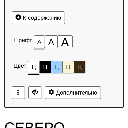
К содержанию
А
Шрифт
А
А
Цвет
Ц
Ц
Ц
Ц
Ц
Дополнительно
СЕВЕРО-