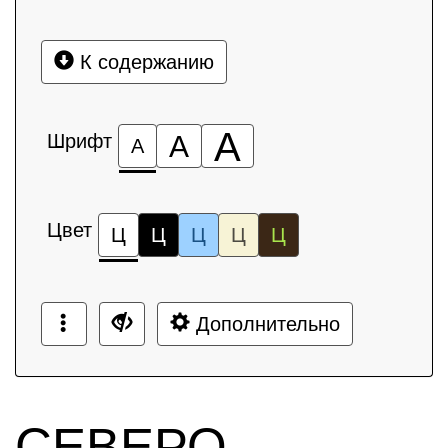
К содержанию
А
Шрифт
А
А
Цвет
Ц
Ц
Ц
Ц
Ц
Дополнительно
СЕВЕРО-