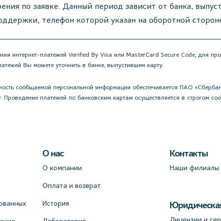
рения по заявке. Данный период зависит от банка, выпус
оддержки, телефон которой указан на оборотной сторон
ия интернет-платежей Verified By Visa или MasterCard Secure Code, для пр
тежей Вы можете уточнить в банке, выпустившем карту.
ость сообщаемой персональной информации обеспечивается ПАО «Сбербанк
 Проведение платежей по банковским картам осуществляется в строгом соотв
О нас
Контакты
О компании
Наши филиалы
Оплата и возврат
ованных
История
Юридическа
Лицензии и се