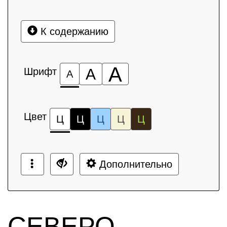
К содержанию
А
Шрифт
А
А
Цвет
Ц
Ц
Ц
Ц
Ц
Дополнительно
СЕВЕРО-