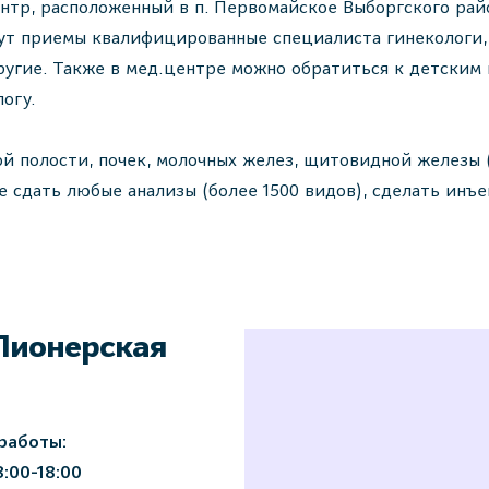
тр, расположенный в п. Первомайское Выборгского рай
ут приемы квалифицированные специалиста гинекологи, 
ругие. Также в мед.центре можно обратиться к детским в
огу.
й полости, почек, молочных желез, щитовидной железы 
е сдать любые анализы (более 1500 видов), сделать инъ
Пионерская
работы:
8:00-18:00